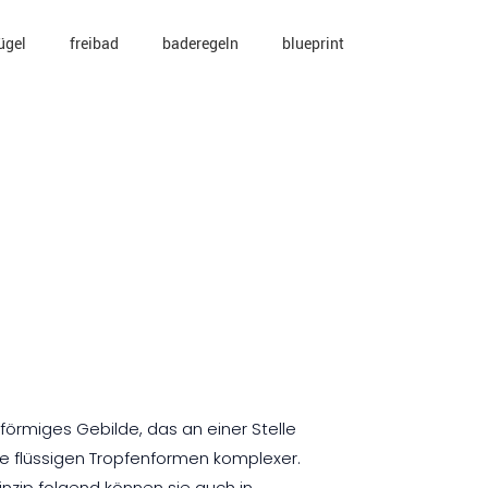
ügel
freibad
baderegeln
blueprint
örmiges Gebilde, das an einer Stelle
die flüssigen Tropfenformen komplexer.
nzip folgend können sie auch in