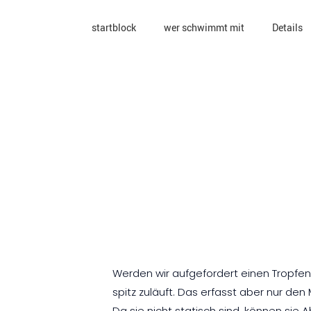
startblock
wer schwimmt mit
Details
Werden wir aufgefordert einen Tropfen
spitz zuläuft. Das erfasst aber nur de
Da sie nicht statisch sind, können sie